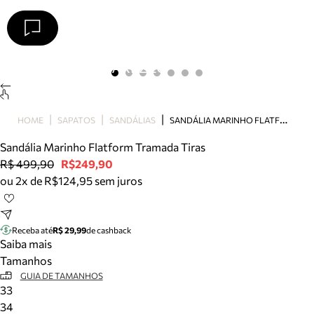
Arezzo
Favoritos
categorias sugeridas
Buscar produtos
Bota
S
ANDÁLIA MARINHO FLATFORM TRAMADA TIRAS
HOME
SAPATOS
SANDÁLIAS
Papete
Scarpin
Sandália Marinho Flatform Tramada Tiras
Mocassim
R$ 499,90
R$249,90
Bolsa
ou 2x de R$124,95 sem juros
Sapatilha
Tamanco
Tênis
Receba até
R$ 29,99
de cashback
Mule
Saiba mais
Rasteira
Tamanhos
Precisa de ajuda?
GUIA DE TAMANHOS
33
Tire dúvidas sobre pedidos, devoluções e mais.
34