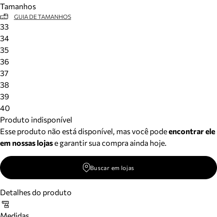
Tamanhos
Meus pedidos
GUIA DE TAMANHOS
Acompanhe seus pedidos e solicite devoluções.
33
34
35
36
37
38
39
40
Produto indisponível
Esse produto não está disponível, mas você pode
encontrar ele
em nossas lojas
e garantir sua compra ainda hoje.
Buscar em lojas
Detalhes do produto
Medidas