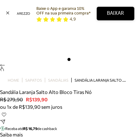
Baixe o App e garanta 10% 
BAIXAR
OFF na sua primeira compra* 
4,9
Arezzo
Favoritos
categorias sugeridas
Buscar produtos
Bota
Papete
Scarpin
Mocassim
Bolsa
S
ANDÁLIA LARANJA SALTO ALTO BLOCO TIRAS NÓ
HOME
SAPATOS
SANDÁLIAS
Sapatilha
Sandália Laranja Salto Alto Bloco Tiras Nó
Tamanco
R$ 279,90
R$139,90
Tênis
ou 1x de R$139,90 sem juros
Mule
Rasteira
Precisa de ajuda?
Tire dúvidas sobre pedidos, devoluções e mais.
Receba até
R$ 16,79
de cashback
Saiba mais