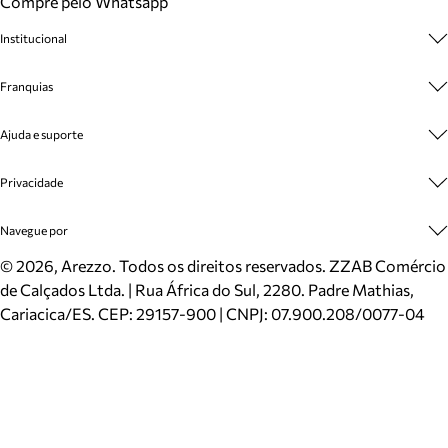
Compre pelo Whatsapp
Institucional
Sobre A Marca
Franquias
Cashback
Trabalhe Conosco
Multimarcas
Ajuda e suporte
Venda Corporativa
Plano de Negócio
Sustentabilidade
Seja Franqueado
Central de Atendimento
Privacidade
Mapa do Site
Cadastro
Benefícios
Entrega
Termos de Uso
Navegue por
Inverno
Meus Pedidos
Politica e Privacidade
Mundo Arezzo
Trocas e Devoluções
Sapatos
©
2026
, Arezzo. Todos os direitos reservados.
ZZAB Comércio
Cartão Presente
Bolsas
de Calçados Ltda. | Rua África do Sul, 2280. Padre Mathias,
Localizador de lojas
Scarpins
Cariacica/ES. CEP: 29157-900 | CNPJ: 07.900.208/0077-04
Sapatilhas
Mocassins
Tênis
Sandálias
Mules