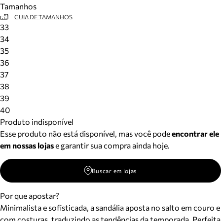
Tamanhos
Meus pedidos
GUIA DE TAMANHOS
Acompanhe seus pedidos e solicite devoluções.
33
34
35
36
37
38
39
40
Produto indisponível
Esse produto não está disponível, mas você pode
encontrar ele
em nossas lojas
e garantir sua compra ainda hoje.
Buscar em lojas
Por que apostar?
Minimalista e sofisticada, a sandália aposta no salto em couro e
com costuras, traduzindo as tendências da temporada. Perfeita