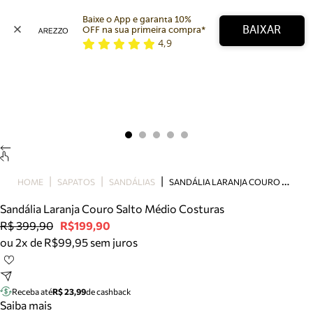
Baixe o App e garanta 10% 
BAIXAR
OFF na sua primeira compra* 
4,9
Arezzo
Favoritos
categorias sugeridas
Buscar produtos
Bota
Papete
Scarpin
Mocassim
Bolsa
S
ANDÁLIA LARANJA COURO SALTO MÉDIO COSTURAS
HOME
SAPATOS
SANDÁLIAS
Sapatilha
Sandália Laranja Couro Salto Médio Costuras
Tamanco
R$ 399,90
R$199,90
Tênis
ou 2x de R$99,95 sem juros
Mule
Rasteira
Precisa de ajuda?
Tire dúvidas sobre pedidos, devoluções e mais.
Receba até
R$ 23,99
de cashback
Saiba mais