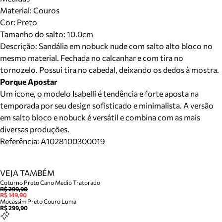
Material
:
Couros
Cor
:
Preto
Tamanho do salto:
10.0cm
Descrição:
Sandália em nobuck nude com salto alto bloco no
mesmo material. Fechada no calcanhar e com tira no
tornozelo. Possui tira no cabedal, deixando os dedos à mostra.
Porque Apostar
Um ícone, o modelo Isabelli é tendência e forte aposta na
temporada por seu design sofisticado e minimalista. A versão
em salto bloco e nobuck é versátil e combina com as mais
diversas produções.
Referência:
A1028100300019
VEJA TAMBÉM
Coturno Preto Cano Medio Tratorado
R$ 299,90
R$ 149,90
Mocassim Preto Couro Luma
R$ 299,90