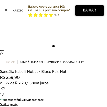
Baixe o App e garanta 10% 
BAIXAR
OFF na sua primeira compra* 
4,9
Arezzo
Favoritos
categorias sugeridas
Buscar produtos
Bota
Papete
Scarpin
Mocassim
Bolsa
HOME
SANDÁLIA ISABELLI NOBUCK BLOCO PALE NUT
Sapatilha
Sandália Isabelli Nobuck Bloco Pale Nut
Tamanco
R$ 259,90
Tênis
ou 2x de R$129,95 sem juros
Mule
Rasteira
Precisa de ajuda?
Tire dúvidas sobre pedidos, devoluções e mais.
Receba até
R$ 31,19
de cashback
Saiba mais