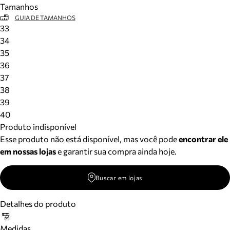
Tamanhos
Meus pedidos
GUIA DE TAMANHOS
Acompanhe seus pedidos e solicite devoluções.
33
34
35
36
37
38
39
40
Produto indisponível
Esse produto não está disponível, mas você pode
encontrar ele
em nossas lojas
e garantir sua compra ainda hoje.
Buscar em lojas
Detalhes do produto
Medidas