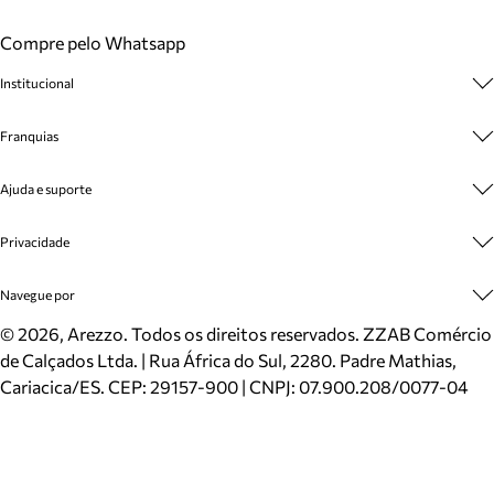
Compre pelo Whatsapp
Institucional
Sobre A Marca
Franquias
Cashback
Trabalhe Conosco
Multimarcas
Ajuda e suporte
Venda Corporativa
Plano de Negócio
Sustentabilidade
Seja Franqueado
Central de Atendimento
Privacidade
Mapa do Site
Cadastro
Benefícios
Entrega
Termos de Uso
Navegue por
Inverno
Meus Pedidos
Politica e Privacidade
Mundo Arezzo
Trocas e Devoluções
Sapatos
©
2026
, Arezzo. Todos os direitos reservados.
ZZAB Comércio
Cartão Presente
Bolsas
de Calçados Ltda. | Rua África do Sul, 2280. Padre Mathias,
Localizador de lojas
Scarpins
Cariacica/ES. CEP: 29157-900 | CNPJ: 07.900.208/0077-04
Sapatilhas
Mocassins
Tênis
Sandálias