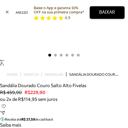
Baixe o App e garanta 10% 
BAIXAR
OFF na sua primeira compra* 
4,9
Arezzo
Favoritos
categorias sugeridas
Buscar produtos
Bota
Papete
Scarpin
Mocassim
Bolsa
S
ANDÁLIA DOURADO COURO SALTO ALTO FIVELAS
HOME
SAPATOS
SANDÁLIAS
Sapatilha
Sandália Dourado Couro Salto Alto Fivelas
Tamanco
R$ 459,90
R$229,90
Tênis
ou 2x de R$114,95 sem juros
Mule
Rasteira
Precisa de ajuda?
Tire dúvidas sobre pedidos, devoluções e mais.
Receba até
R$ 27,59
de cashback
Saiba mais