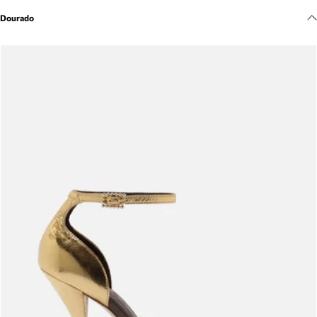
Meus pedidos
Dourado
Acompanhe seus pedidos e solicite devoluções.