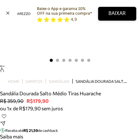
Baixe o App e garanta 10% 
BAIXAR
OFF na sua primeira compra* 
4,9
Arezzo
Favoritos
categorias sugeridas
Buscar produtos
Bota
Papete
Scarpin
Mocassim
Bolsa
S
ANDÁLIA DOURADA SALTO MÉDIO TIRAS HUARACHE
HOME
SAPATOS
SANDÁLIAS
Sapatilha
Sandália Dourada Salto Médio Tiras Huarache
Tamanco
R$ 359,90
R$179,90
Tênis
ou 1x de R$179,90 sem juros
Mule
Rasteira
Precisa de ajuda?
Tire dúvidas sobre pedidos, devoluções e mais.
Receba até
R$ 21,59
de cashback
Saiba mais