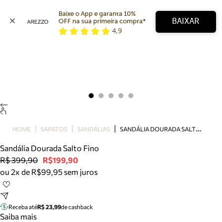
Baixe o App e garanta 10% 
BAIXAR
OFF na sua primeira compra* 
4,9
Arezzo
Favoritos
categorias sugeridas
Buscar produtos
Bota
Papete
Scarpin
Mocassim
Bolsa
S
ANDÁLIA DOURADA SALTO FINO
HOME
SAPATOS
SANDÁLIAS
Sapatilha
Sandália Dourada Salto Fino
Tamanco
R$ 399,90
R$199,90
Tênis
ou 2x de R$99,95 sem juros
Mule
Rasteira
Precisa de ajuda?
Tire dúvidas sobre pedidos, devoluções e mais.
Receba até
R$ 23,99
de cashback
Saiba mais