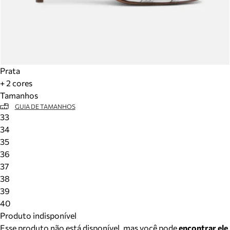
Prata
+ 2 cores
Tamanhos
GUIA DE TAMANHOS
33
34
35
36
37
38
39
40
Produto indisponível
Esse produto não está disponível, mas você pode
encontrar ele