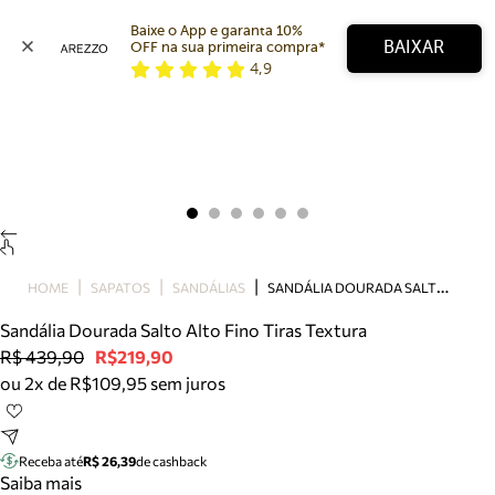
Baixe o App e garanta 10% 
BAIXAR
OFF na sua primeira compra* 
4,9
Arezzo
Favoritos
categorias sugeridas
Buscar produtos
Bota
Papete
Scarpin
Mocassim
Bolsa
S
ANDÁLIA DOURADA SALTO ALTO FINO TIRAS TEXTURA
HOME
SAPATOS
SANDÁLIAS
Sapatilha
Sandália Dourada Salto Alto Fino Tiras Textura
Tamanco
R$ 439,90
R$219,90
Tênis
ou 2x de R$109,95 sem juros
Mule
Rasteira
Precisa de ajuda?
Tire dúvidas sobre pedidos, devoluções e mais.
Receba até
R$ 26,39
de cashback
Saiba mais