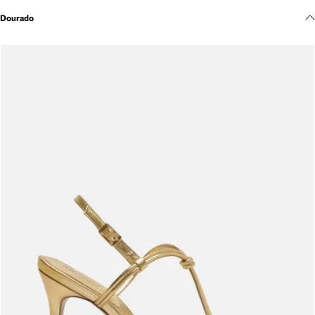
Meus pedidos
Dourado
Acompanhe seus pedidos e solicite devoluções.