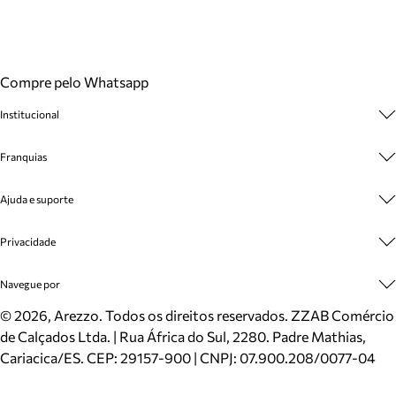
Compre pelo Whatsapp
Institucional
Sobre A Marca
Franquias
Cashback
Trabalhe Conosco
Multimarcas
Ajuda e suporte
Venda Corporativa
Plano de Negócio
Sustentabilidade
Seja Franqueado
Central de Atendimento
Privacidade
Mapa do Site
Cadastro
Benefícios
Entrega
Termos de Uso
Navegue por
Inverno
Meus Pedidos
Politica e Privacidade
Mundo Arezzo
Trocas e Devoluções
Sapatos
©
2026
, Arezzo. Todos os direitos reservados.
ZZAB Comércio
Cartão Presente
Bolsas
de Calçados Ltda. | Rua África do Sul, 2280. Padre Mathias,
Localizador de lojas
Scarpins
Cariacica/ES. CEP: 29157-900 | CNPJ: 07.900.208/0077-04
Sapatilhas