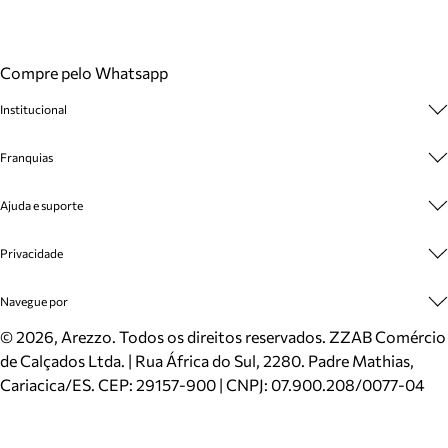
Compre pelo Whatsapp
Institucional
Sobre A Marca
Franquias
Cashback
Trabalhe Conosco
Multimarcas
Ajuda e suporte
Venda Corporativa
Plano de Negócio
Sustentabilidade
Seja Franqueado
Central de Atendimento
Privacidade
Mapa do Site
Cadastro
Benefícios
Entrega
Termos de Uso
Navegue por
Inverno
Meus Pedidos
Politica e Privacidade
Mundo Arezzo
Trocas e Devoluções
Sapatos
©
2026
, Arezzo. Todos os direitos reservados.
ZZAB Comércio
Cartão Presente
Bolsas
de Calçados Ltda. | Rua África do Sul, 2280. Padre Mathias,
Localizador de lojas
Scarpins
Cariacica/ES. CEP: 29157-900 | CNPJ: 07.900.208/0077-04
Sapatilhas
Mocassins