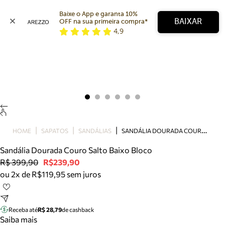
Baixe o App e garanta 10% 
BAIXAR
OFF na sua primeira compra* 
4,9
Arezzo
Favoritos
categorias sugeridas
Buscar produtos
Bota
Papete
Scarpin
Mocassim
Bolsa
S
ANDÁLIA DOURADA COURO SALTO BAIXO BLOCO
HOME
SAPATOS
SANDÁLIAS
Sapatilha
Sandália Dourada Couro Salto Baixo Bloco
Tamanco
R$ 399,90
R$239,90
Tênis
ou 2x de R$119,95 sem juros
Mule
Rasteira
Precisa de ajuda?
Tire dúvidas sobre pedidos, devoluções e mais.
Receba até
R$ 28,79
de cashback
Saiba mais