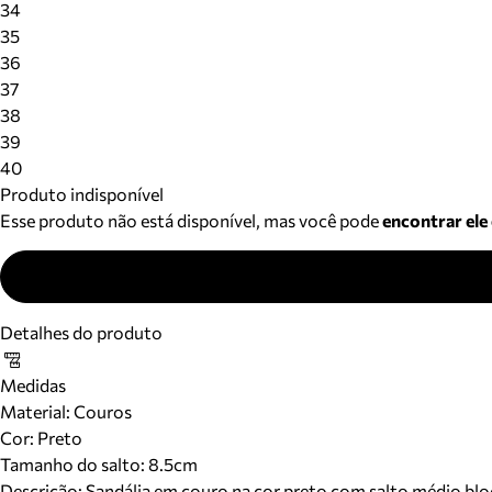
34
35
36
37
38
39
40
Produto indisponível
Esse produto não está disponível, mas você pode
encontrar ele
Detalhes do produto
Medidas
Material
:
Couros
Cor
:
Preto
Tamanho do salto:
8.5cm
Descrição:
Sandália em couro na cor preto com salto médio bloc