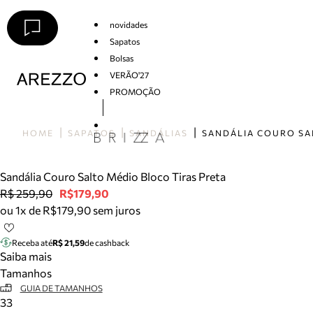
novidades
Sapatos
Bolsas
VERÃO'27
PROMOÇÃO
Arezzo
HOME
SAPATOS
SANDÁLIAS
Sandália Couro Salto Médio Bloco Tiras Preta
R$ 259,90
R$179,90
ou 1x de R$179,90 sem juros
Receba até
R$ 21,59
de cashback
Saiba mais
Tamanhos
GUIA DE TAMANHOS
33