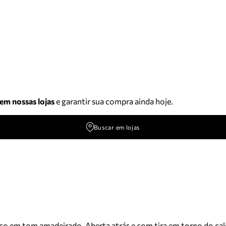
 em nossas lojas
e garantir sua compra ainda hoje.
Buscar em lojas
o em tom amadeirado. Aberta atrás e com tira em torno do calca