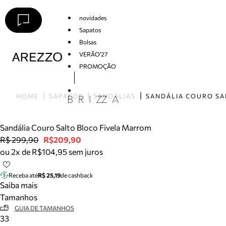
novidades
Sapatos
Bolsas
VERÃO'27
PROMOÇÃO
Arezzo
HOME
SAPATOS
SANDÁLIAS
Sandália Couro Salto Bloco Fivela Marrom
R$ 299,90
R$209,90
ou 2x de R$104,95 sem juros
Receba até
R$ 25,19
de cashback
Saiba mais
Tamanhos
GUIA DE TAMANHOS
33