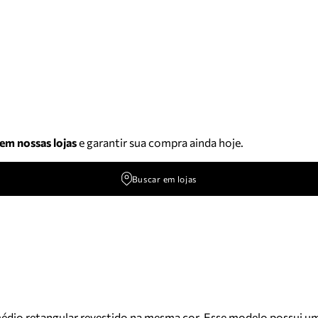
 em nossas lojas
e garantir sua compra ainda hoje.
Buscar em lojas
dio retangular revestido na mesma cor. Esse modelo possui uma