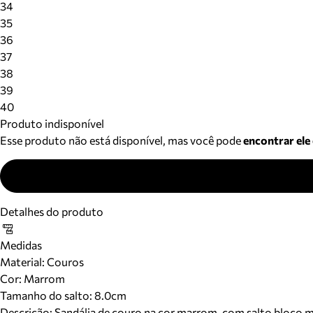
34
35
36
37
38
39
40
Produto indisponível
Esse produto não está disponível, mas você pode
encontrar ele
Detalhes do produto
Medidas
Material
:
Couros
Cor
:
Marrom
Tamanho do salto:
8.0cm
Descrição:
Sandália de couro na cor marrom, com salto bloco mé