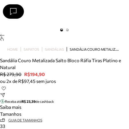
Arezzo
Favoritos
categorias sugeridas
Buscar produtos
Bota
S
ANDÁLIA COURO METALIZADA SALTO BLOCO RÁFIA TIRAS PLATINO E NATURAL
HOME
SAPATOS
SANDÁLIAS
Papete
Scarpin
Sandália Couro Metalizada Salto Bloco Ráfia Tiras Platino e
Mocassim
Natural
Bolsa
R$ 279,90
R$194,90
Sapatilha
ou 2x de R$97,45 sem juros
Tamanco
Tênis
Mule
Receba até
R$ 23,39
de cashback
Rasteira
Saiba mais
Precisa de ajuda?
Tamanhos
Tire dúvidas sobre pedidos, devoluções e mais.
GUIA DE TAMANHOS
33