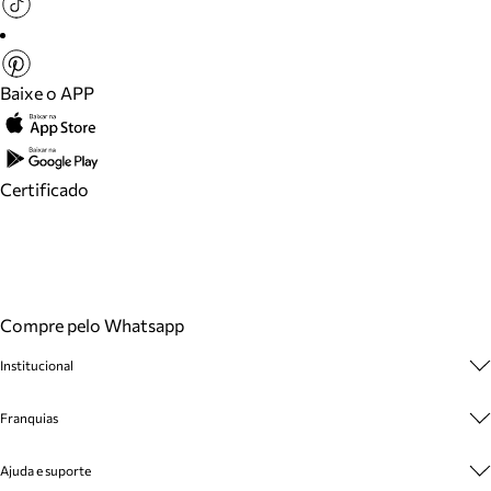
Baixe o APP
Certificado
Compre pelo Whatsapp
Institucional
Sobre A Marca
Franquias
Cashback
Trabalhe Conosco
Multimarcas
Ajuda e suporte
Venda Corporativa
Plano de Negócio