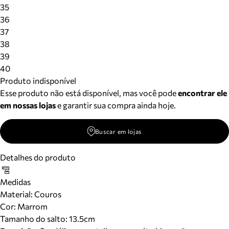
Meus pedidos
35
Acompanhe seus pedidos e solicite devoluções.
36
37
38
39
40
Produto indisponível
Esse produto não está disponível, mas você pode
encontrar ele
em nossas lojas
e garantir sua compra ainda hoje.
Buscar em lojas
Detalhes do produto
Medidas
Material
:
Couros
Cor
:
Marrom
Tamanho do salto:
13.5cm