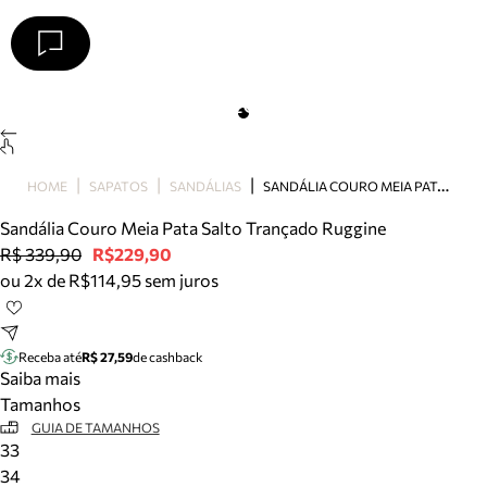
Arezzo
Favoritos
categorias sugeridas
Buscar produtos
Bota
S
ANDÁLIA COURO MEIA PATA SALTO TRANÇADO RUGGINE
HOME
SAPATOS
SANDÁLIAS
Papete
Scarpin
Sandália Couro Meia Pata Salto Trançado Ruggine
Mocassim
R$ 339,90
R$229,90
Bolsa
ou 2x de R$114,95 sem juros
Sapatilha
Tamanco
Tênis
Receba até
R$ 27,59
de cashback
Mule
Saiba mais
Rasteira
Tamanhos
Precisa de ajuda?
GUIA DE TAMANHOS
33
Tire dúvidas sobre pedidos, devoluções e mais.
34