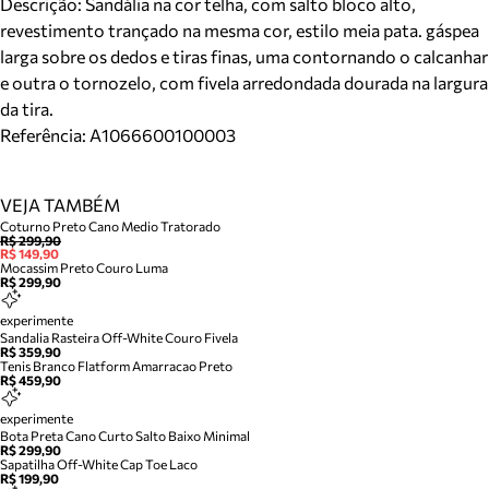
Descrição:
Sandália na cor telha, com salto bloco alto,
revestimento trançado na mesma cor, estilo meia pata. gáspea
larga sobre os dedos e tiras finas, uma contornando o calcanhar
e outra o tornozelo, com fivela arredondada dourada na largura
da tira.
Referência:
A1066600100003
VEJA TAMBÉM
Coturno Preto Cano Medio Tratorado
R$ 299,90
R$ 149,90
Mocassim Preto Couro Luma
R$ 299,90
experimente
Sandalia Rasteira Off-White Couro Fivela
R$ 359,90
Tenis Branco Flatform Amarracao Preto
R$ 459,90
experimente
Bota Preta Cano Curto Salto Baixo Minimal
R$ 299,90
Sapatilha Off-White Cap Toe Laco
R$ 199,90