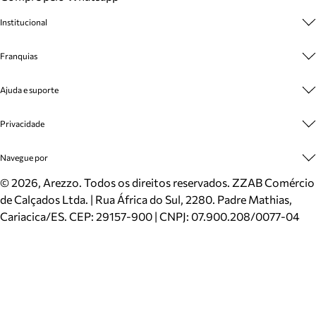
Institucional
Sobre A Marca
Franquias
Cashback
Trabalhe Conosco
Multimarcas
Ajuda e suporte
Venda Corporativa
Plano de Negócio
Sustentabilidade
Seja Franqueado
Central de Atendimento
Privacidade
Mapa do Site
Cadastro
Benefícios
Entrega
Termos de Uso
Navegue por
Inverno
Meus Pedidos
Politica e Privacidade
Mundo Arezzo
Trocas e Devoluções
Sapatos
©
2026
, Arezzo. Todos os direitos reservados.
ZZAB Comércio
Cartão Presente
Bolsas
de Calçados Ltda. | Rua África do Sul, 2280. Padre Mathias,
Localizador de lojas
Scarpins
Cariacica/ES. CEP: 29157-900 | CNPJ: 07.900.208/0077-04
Sapatilhas
Mocassins
Tênis
Sandálias
Mules