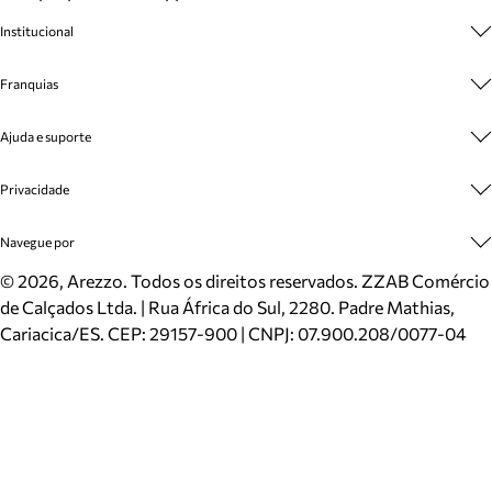
Institucional
Sobre A Marca
Franquias
Cashback
Trabalhe Conosco
Multimarcas
Ajuda e suporte
Venda Corporativa
Plano de Negócio
Sustentabilidade
Seja Franqueado
Central de Atendimento
Privacidade
Mapa do Site
Cadastro
Benefícios
Entrega
Termos de Uso
Navegue por
Inverno
Meus Pedidos
Politica e Privacidade
Mundo Arezzo
Trocas e Devoluções
Sapatos
©
2026
, Arezzo. Todos os direitos reservados.
ZZAB Comércio
Cartão Presente
Bolsas
de Calçados Ltda. | Rua África do Sul, 2280. Padre Mathias,
Localizador de lojas
Scarpins
Cariacica/ES. CEP: 29157-900 | CNPJ: 07.900.208/0077-04
Sapatilhas
Mocassins
Tênis
Sandálias
Mules
Rasteiras