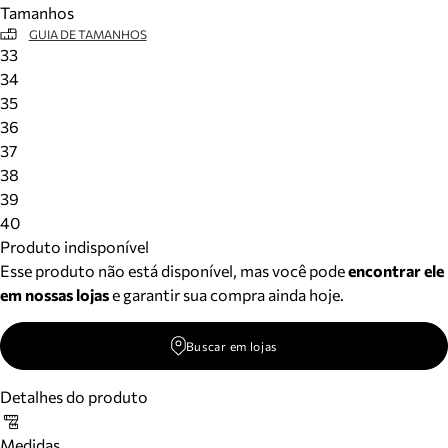
Tamanhos
Meus pedidos
GUIA DE TAMANHOS
Acompanhe seus pedidos e solicite devoluções.
33
34
35
36
37
38
39
40
Produto indisponível
Esse produto não está disponível, mas você pode
encontrar ele
em nossas lojas
e garantir sua compra ainda hoje.
Buscar em lojas
Detalhes do produto
Medidas