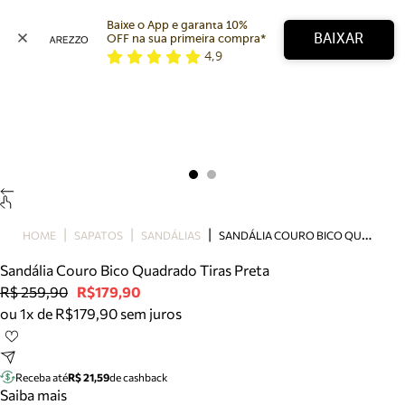
Baixe o App e garanta 10% 
BAIXAR
OFF na sua primeira compra* 
4,9
Arezzo
Favoritos
categorias sugeridas
Buscar produtos
Bota
Papete
Scarpin
Mocassim
Bolsa
S
ANDÁLIA COURO BICO QUADRADO TIRAS PRETA
HOME
SAPATOS
SANDÁLIAS
Sapatilha
Sandália Couro Bico Quadrado Tiras Preta
Tamanco
R$ 259,90
R$179,90
Tênis
ou 1x de R$179,90 sem juros
Mule
Rasteira
Precisa de ajuda?
Tire dúvidas sobre pedidos, devoluções e mais.
Receba até
R$ 21,59
de cashback
Saiba mais