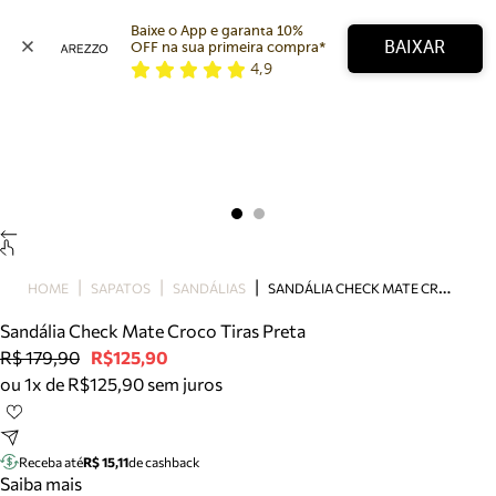
Baixe o App e garanta 10% 
BAIXAR
OFF na sua primeira compra* 
4,9
Arezzo
Favoritos
categorias sugeridas
Buscar produtos
Bota
Papete
Scarpin
Mocassim
Bolsa
S
ANDÁLIA CHECK MATE CROCO TIRAS PRETA
HOME
SAPATOS
SANDÁLIAS
Sapatilha
Sandália Check Mate Croco Tiras Preta
Tamanco
R$ 179,90
R$125,90
Tênis
ou 1x de R$125,90 sem juros
Mule
Rasteira
Precisa de ajuda?
Tire dúvidas sobre pedidos, devoluções e mais.
Receba até
R$ 15,11
de cashback
Saiba mais