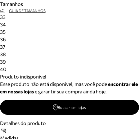
Tamanhos
Meus pedidos
GUIA DE TAMANHOS
Acompanhe seus pedidos e solicite devoluções.
33
34
35
36
37
38
39
40
Produto indisponível
Esse produto não está disponível, mas você pode
encontrar ele
em nossas lojas
e garantir sua compra ainda hoje.
Buscar em lojas
Detalhes do produto
Medidas