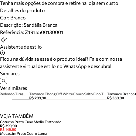
Tenha mais opções de compra e retire na loja sem custo.
Detalhes do produto
Cor
:
Branco
Descrição:
Sandália Branca
Referência:
Z1915500130001
Assistente de estilo
Ficou na dúvida se esse é o produto ideal? Fale com nossa
assistente virtual de estilo no WhatsApp e descubra!
Similares
Ver similares
Sandália Rasteira Branca Bico Redondo Tiras Metais
Tamanco Thong Off White Couro Salto Fino Tira Dedo
Tamanco Branco C
R$ 299,90
R$ 359,90
VEJA TAMBÉM
Coturno Preto Cano Medio Tratorado
R$ 299,90
R$ 149,90
Mocassim Preto Couro Luma