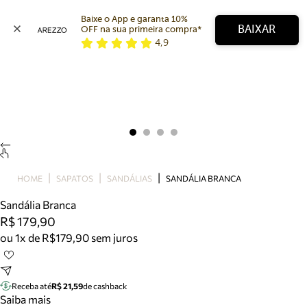
Baixe o App e garanta 10% 
BAIXAR
OFF na sua primeira compra* 
4,9
Arezzo
Favoritos
categorias sugeridas
Buscar produtos
Bota
Papete
Scarpin
Mocassim
Bolsa
HOME
SAPATOS
SANDÁLIAS
SANDÁLIA BRANCA
Sapatilha
Sandália Branca
Tamanco
R$ 179,90
Tênis
ou 1x de R$179,90 sem juros
Mule
Rasteira
Precisa de ajuda?
Tire dúvidas sobre pedidos, devoluções e mais.
Receba até
R$ 21,59
de cashback
Saiba mais