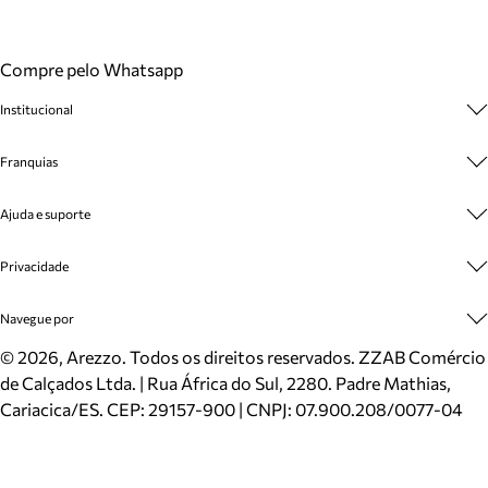
Compre pelo Whatsapp
Institucional
Sobre A Marca
Franquias
Cashback
Trabalhe Conosco
Multimarcas
Ajuda e suporte
Venda Corporativa
Plano de Negócio
Sustentabilidade
Seja Franqueado
Central de Atendimento
Privacidade
Mapa do Site
Cadastro
Benefícios
Entrega
Termos de Uso
Navegue por
Inverno
Meus Pedidos
Politica e Privacidade
Mundo Arezzo
Trocas e Devoluções
Sapatos
©
2026
, Arezzo. Todos os direitos reservados.
ZZAB Comércio
Cartão Presente
Bolsas
de Calçados Ltda. | Rua África do Sul, 2280. Padre Mathias,
Localizador de lojas
Scarpins
Cariacica/ES. CEP: 29157-900 | CNPJ: 07.900.208/0077-04
Sapatilhas
Mocassins
Tênis