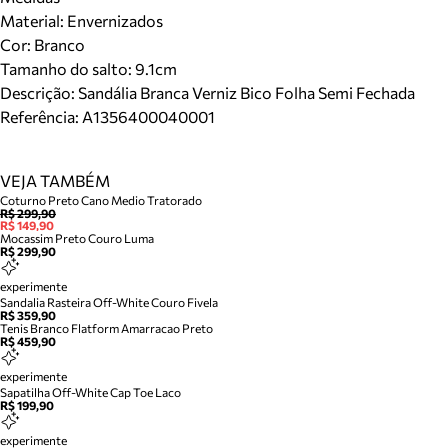
Material
:
Envernizados
Cor
:
Branco
Tamanho do salto:
9.1cm
Descrição:
Sandália Branca Verniz Bico Folha Semi Fechada
Referência:
A1356400040001
VEJA TAMBÉM
Coturno Preto Cano Medio Tratorado
R$ 299,90
R$ 149,90
Mocassim Preto Couro Luma
R$ 299,90
experimente
Sandalia Rasteira Off-White Couro Fivela
R$ 359,90
Tenis Branco Flatform Amarracao Preto
R$ 459,90
experimente
Sapatilha Off-White Cap Toe Laco
R$ 199,90
experimente