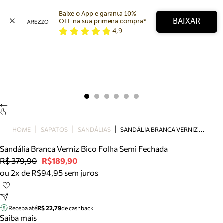
Baixe o App e garanta 10% 
BAIXAR
OFF na sua primeira compra* 
4,9
Arezzo
Favoritos
categorias sugeridas
Buscar produtos
Bota
Papete
Scarpin
Mocassim
Bolsa
S
ANDÁLIA BRANCA VERNIZ BICO FOLHA SEMI FECHADA
HOME
SAPATOS
SANDÁLIAS
Sapatilha
Sandália Branca Verniz Bico Folha Semi Fechada
Tamanco
R$ 379,90
R$189,90
Tênis
ou 2x de R$94,95 sem juros
Mule
Rasteira
Precisa de ajuda?
Tire dúvidas sobre pedidos, devoluções e mais.
Receba até
R$ 22,79
de cashback
Saiba mais