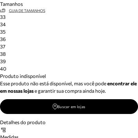
Tamanhos
Meus pedidos
GUIA DE TAMANHOS
Acompanhe seus pedidos e solicite devoluções.
33
34
35
36
37
38
39
40
Produto indisponível
Esse produto não está disponível, mas você pode
encontrar ele
em nossas lojas
e garantir sua compra ainda hoje.
Buscar em lojas
Detalhes do produto
Medidas