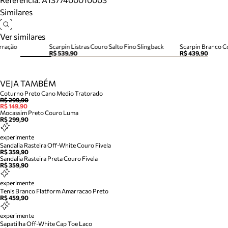
Similares
Ver similares
arração
Scarpin Listras Couro Salto Fino Slingback
Scarpin Branco C
R$ 539,90
R$ 439,90
VEJA TAMBÉM
Coturno Preto Cano Medio Tratorado
R$ 299,90
R$ 149,90
Mocassim Preto Couro Luma
R$ 299,90
experimente
Sandalia Rasteira Off-White Couro Fivela
R$ 359,90
Sandalia Rasteira Preta Couro Fivela
R$ 359,90
experimente
Tenis Branco Flatform Amarracao Preto
R$ 459,90
experimente
Sapatilha Off-White Cap Toe Laco