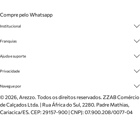
Compre pelo Whatsapp
Institucional
Sobre A Marca
Franquias
Cashback
Trabalhe Conosco
Multimarcas
Ajuda e suporte
Venda Corporativa
Plano de Negócio
Sustentabilidade
Seja Franqueado
Central de Atendimento
Privacidade
Mapa do Site
Cadastro
Benefícios
Entrega
Termos de Uso
Navegue por
Inverno
Meus Pedidos
Politica e Privacidade
Mundo Arezzo
Trocas e Devoluções
Sapatos
©
2026
, Arezzo. Todos os direitos reservados.
ZZAB Comércio
Cartão Presente
Bolsas
de Calçados Ltda. | Rua África do Sul, 2280. Padre Mathias,
Localizador de lojas
Scarpins
Cariacica/ES. CEP: 29157-900 | CNPJ: 07.900.208/0077-04
Sapatilhas
Mocassins
Tênis