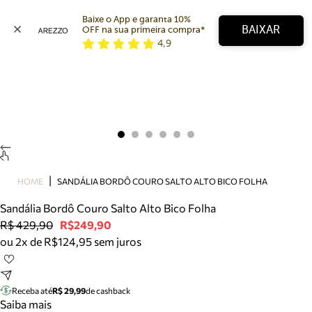
Baixe o App e garanta 10% 
BAIXAR
OFF na sua primeira compra* 
4,9
Arezzo
Favoritos
categorias sugeridas
Buscar produtos
Bota
Papete
Scarpin
Mocassim
Bolsa
HOME
SANDÁLIA BORDÔ COURO SALTO ALTO BICO FOLHA
Sapatilha
Sandália Bordô Couro Salto Alto Bico Folha
Tamanco
R$ 429,90
R$249,90
Tênis
ou 2x de R$124,95 sem juros
Mule
Rasteira
Precisa de ajuda?
Tire dúvidas sobre pedidos, devoluções e mais.
Receba até
R$ 29,99
de cashback
Saiba mais