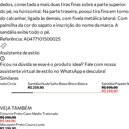
dedos, conectada a mais duas tiras finas sobre a parte superior
do pé, na horizontal. Na parte traseira, possui tira fina em torno
do calcanhar, ligada às demais, com fivela metálica lateral. Com
palmilha da cor do sapato e inscrição do nome da marca. A
sandália exibe todo o pé.
Referência:
A0477101500025
Assistente de estilo
Ficou na dúvida se esse é o produto ideal? Fale com nossa
assistente virtual de estilo no WhatsApp e descubra!
Similares
vela Circle
Sandália Nude Salto Baixo Bloco Básica
R$ 259,90
R$ 599,90
R$ 299,90
VEJA TAMBÉM
Coturno Preto Cano Medio Tratorado
R$ 299,90
R$ 149,90
Mocassim Preto Couro Luma
R$ 299,90