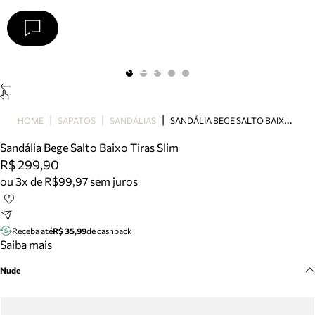
Arezzo
Favoritos
categorias sugeridas
Buscar produtos
Bota
S
ANDÁLIA BEGE SALTO BAIXO TIRAS SLIM
HOME
SAPATOS
SANDÁLIAS
Papete
Scarpin
Sandália Bege Salto Baixo Tiras Slim
Mocassim
R$ 299,90
Bolsa
ou 3x de R$99,97 sem juros
Sapatilha
Tamanco
Tênis
Receba até
R$ 35,99
de cashback
Mule
Saiba mais
Rasteira
Nude
Precisa de ajuda?
Tire dúvidas sobre pedidos, devoluções e mais.