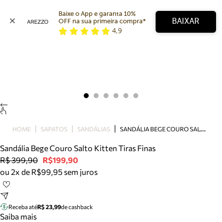
Baixe o App e garanta 10% 
BAIXAR
OFF na sua primeira compra* 
4,9
Arezzo
Favoritos
categorias sugeridas
Buscar produtos
Bota
Papete
Scarpin
Mocassim
Bolsa
S
ANDÁLIA BEGE COURO SALTO KITTEN TIRAS FINAS
HOME
SAPATOS
SANDÁLIAS
Sapatilha
Sandália Bege Couro Salto Kitten Tiras Finas
Tamanco
R$ 399,90
R$199,90
Tênis
ou 2x de R$99,95 sem juros
Mule
Rasteira
Precisa de ajuda?
Tire dúvidas sobre pedidos, devoluções e mais.
Receba até
R$ 23,99
de cashback
Saiba mais