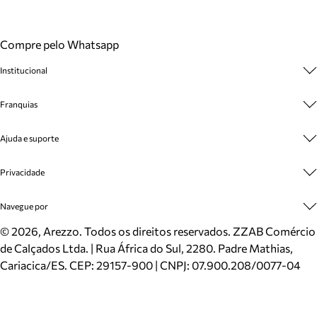
Compre pelo Whatsapp
Institucional
Sobre A Marca
Franquias
Cashback
Trabalhe Conosco
Multimarcas
Ajuda e suporte
Venda Corporativa
Plano de Negócio
Sustentabilidade
Seja Franqueado
Central de Atendimento
Privacidade
Mapa do Site
Cadastro
Benefícios
Entrega
Termos de Uso
Navegue por
Inverno
Meus Pedidos
Politica e Privacidade
Mundo Arezzo
Trocas e Devoluções
Sapatos
©
2026
, Arezzo. Todos os direitos reservados.
ZZAB Comércio
Cartão Presente
Bolsas
de Calçados Ltda. | Rua África do Sul, 2280. Padre Mathias,
Localizador de lojas
Scarpins
Cariacica/ES. CEP: 29157-900 | CNPJ: 07.900.208/0077-04
Sapatilhas
Mocassins
Tênis