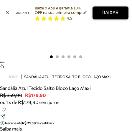
Baixe o App e garanta 10% 
BAIXAR
OFF na sua primeira compra* 
4,9
Arezzo
Favoritos
categorias sugeridas
Buscar produtos
Bota
Papete
Scarpin
Mocassim
Bolsa
HOME
SANDÁLIA AZUL TECIDO SALTO BLOCO LAÇO MAXI
Sapatilha
Sandália Azul Tecido Salto Bloco Laço Maxi
Tamanco
R$ 359,90
R$179,90
Tênis
ou 1x de R$179,90 sem juros
Mule
Rasteira
Precisa de ajuda?
Tire dúvidas sobre pedidos, devoluções e mais.
Receba até
R$ 21,59
de cashback
Saiba mais