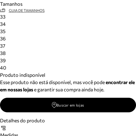
Tamanhos
Meus pedidos
GUIA DE TAMANHOS
Acompanhe seus pedidos e solicite devoluções.
33
34
35
36
37
38
39
40
Produto indisponível
Esse produto não está disponível, mas você pode
encontrar ele
em nossas lojas
e garantir sua compra ainda hoje.
Buscar em lojas
Detalhes do produto
Medidas