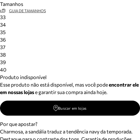
Tamanhos
Meus pedidos
GUIA DE TAMANHOS
Acompanhe seus pedidos e solicite devoluções.
33
34
35
36
37
38
39
40
Produto indisponível
Esse produto não está disponível, mas você pode
encontrar ele
em nossas lojas
e garantir sua compra ainda hoje.
Buscar em lojas
Por que apostar?
Charmosa, a sandália traduz a tendência navy da temporada.
Destaque para o contraste dos tons. Garantia de produções