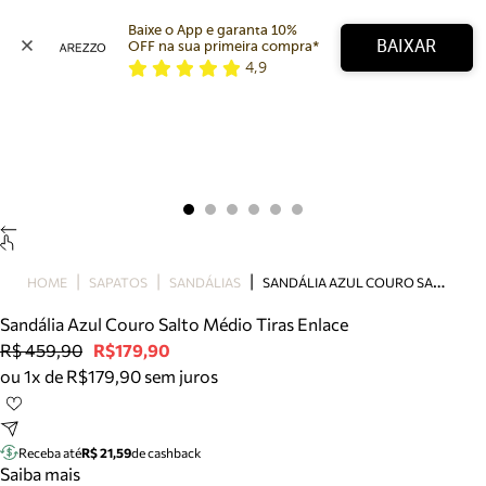
Baixe o App e garanta 10% 
BAIXAR
OFF na sua primeira compra* 
4,9
Arezzo
Favoritos
categorias sugeridas
Buscar produtos
Bota
Papete
Scarpin
Mocassim
Bolsa
S
ANDÁLIA AZUL COURO SALTO MÉDIO TIRAS ENLACE
HOME
SAPATOS
SANDÁLIAS
Sapatilha
Sandália Azul Couro Salto Médio Tiras Enlace
Tamanco
R$ 459,90
R$179,90
Tênis
ou 1x de R$179,90 sem juros
Mule
Rasteira
Precisa de ajuda?
Tire dúvidas sobre pedidos, devoluções e mais.
Receba até
R$ 21,59
de cashback
Saiba mais