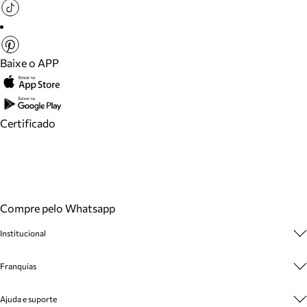
Baixe o APP
Certificado
Compre pelo Whatsapp
Institucional
Sobre A Marca
Franquias
Cashback
Trabalhe Conosco
Multimarcas
Ajuda e suporte
Venda Corporativa
Plano de Negócio