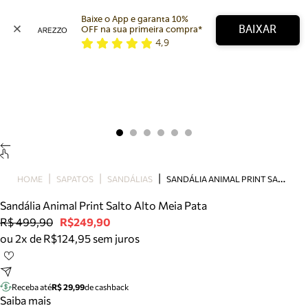
Baixe o App e garanta 10% 
BAIXAR
OFF na sua primeira compra* 
4,9
Arezzo
Favoritos
categorias sugeridas
Buscar produtos
Bota
Papete
Scarpin
Mocassim
Bolsa
S
ANDÁLIA ANIMAL PRINT SALTO ALTO MEIA PATA
HOME
SAPATOS
SANDÁLIAS
Sapatilha
Sandália Animal Print Salto Alto Meia Pata
Tamanco
R$ 499,90
R$249,90
Tênis
ou 2x de R$124,95 sem juros
Mule
Rasteira
Precisa de ajuda?
Tire dúvidas sobre pedidos, devoluções e mais.
Receba até
R$ 29,99
de cashback
Saiba mais