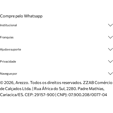
Compre pelo Whatsapp
Institucional
Sobre A Marca
Franquias
Cashback
Trabalhe Conosco
Multimarcas
Ajuda e suporte
Venda Corporativa
Plano de Negócio
Sustentabilidade
Seja Franqueado
Central de Atendimento
Privacidade
Mapa do Site
Cadastro
Benefícios
Entrega
Termos de Uso
Navegue por
Inverno
Meus Pedidos
Politica e Privacidade
Mundo Arezzo
Trocas e Devoluções
Sapatos
©
2026
, Arezzo. Todos os direitos reservados.
ZZAB Comércio
Cartão Presente
Bolsas
de Calçados Ltda. | Rua África do Sul, 2280. Padre Mathias,
Localizador de lojas
Scarpins
Cariacica/ES. CEP: 29157-900 | CNPJ: 07.900.208/0077-04
Sapatilhas
Mocassins
Tênis