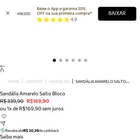
Baixe o App e garanta 10% 
BAIXAR
OFF na sua primeira compra* 
4,9
Arezzo
Favoritos
categorias sugeridas
Buscar produtos
Bota
Papete
Scarpin
Mocassim
Bolsa
S
ANDÁLIA AMARELO SALTO BLOCO
HOME
SAPATOS
SANDÁLIAS
Sapatilha
Sandália Amarelo Salto Bloco
Tamanco
R$ 339,90
R$169,90
Tênis
ou 1x de R$169,90 sem juros
Mule
Rasteira
Precisa de ajuda?
Tire dúvidas sobre pedidos, devoluções e mais.
Receba até
R$ 20,39
de cashback
Saiba mais