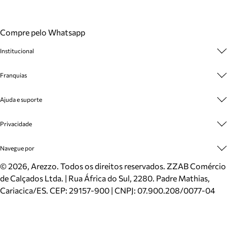
Compre pelo Whatsapp
Institucional
Sobre A Marca
Franquias
Cashback
Trabalhe Conosco
Multimarcas
Ajuda e suporte
Venda Corporativa
Plano de Negócio
Sustentabilidade
Seja Franqueado
Central de Atendimento
Privacidade
Mapa do Site
Cadastro
Benefícios
Entrega
Termos de Uso
Navegue por
Inverno
Meus Pedidos
Politica e Privacidade
Mundo Arezzo
Trocas e Devoluções
Sapatos
©
2026
, Arezzo. Todos os direitos reservados.
ZZAB Comércio
Cartão Presente
Bolsas
de Calçados Ltda. | Rua África do Sul, 2280. Padre Mathias,
Localizador de lojas
Scarpins
Cariacica/ES. CEP: 29157-900 | CNPJ: 07.900.208/0077-04
Sapatilhas
Mocassins
Tênis