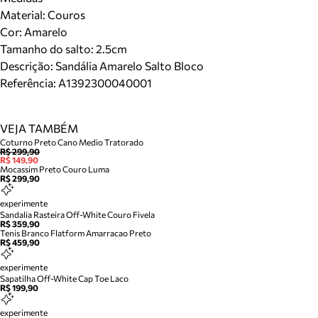
Material
:
Couros
Cor
:
Amarelo
Tamanho do salto:
2.5cm
Descrição:
Sandália Amarelo Salto Bloco
Referência:
A1392300040001
VEJA TAMBÉM
Coturno Preto Cano Medio Tratorado
R$ 299,90
R$ 149,90
Mocassim Preto Couro Luma
R$ 299,90
experimente
Sandalia Rasteira Off-White Couro Fivela
R$ 359,90
Tenis Branco Flatform Amarracao Preto
R$ 459,90
experimente
Sapatilha Off-White Cap Toe Laco
R$ 199,90
experimente