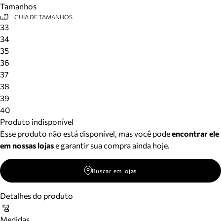
Tamanhos
Meus pedidos
GUIA DE TAMANHOS
Acompanhe seus pedidos e solicite devoluções.
33
34
35
36
37
38
39
40
Produto indisponível
Esse produto não está disponível, mas você pode
encontrar ele
em nossas lojas
e garantir sua compra ainda hoje.
Buscar em lojas
Detalhes do produto
Medidas