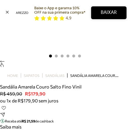
Baixe o App e garanta 10% 
BAIXAR
OFF na sua primeira compra* 
4,9
Arezzo
Favoritos
categorias sugeridas
Buscar produtos
Bota
Papete
Scarpin
Mocassim
Bolsa
S
ANDÁLIA AMARELA COURO SALTO FINO VINIL
HOME
SAPATOS
SANDÁLIAS
Sapatilha
Sandália Amarela Couro Salto Fino Vinil
Tamanco
R$ 459,90
R$179,90
Tênis
ou 1x de R$179,90 sem juros
Mule
Rasteira
Precisa de ajuda?
Tire dúvidas sobre pedidos, devoluções e mais.
Receba até
R$ 21,59
de cashback
Saiba mais