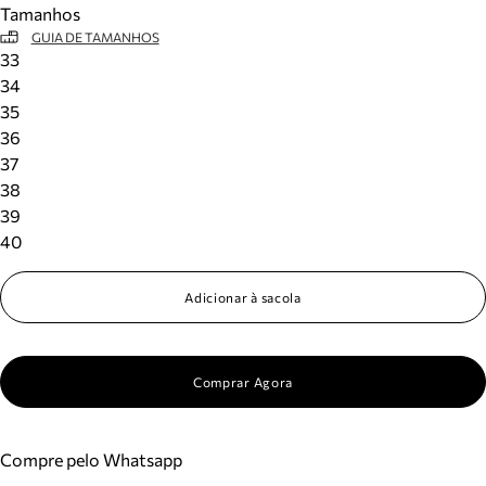
Tamanhos
Meus pedidos
GUIA DE TAMANHOS
Acompanhe seus pedidos e solicite devoluções.
33
34
35
36
37
38
39
40
Adicionar à sacola
Comprar Agora
Compre pelo Whatsapp