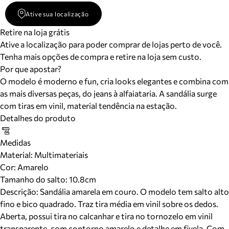
Ative sua localização
Retire na loja grátis
Ative a localização para poder comprar de lojas perto de você.
Tenha mais opções de compra e retire na loja sem custo.
Por que apostar?
O modelo é moderno e fun, cria looks elegantes e combina com
as mais diversas peças, do jeans à alfaiataria. A sandália surge
com tiras em vinil, material tendência na estação.
Detalhes do produto
Medidas
Material
:
Multimateriais
Cor
:
Amarelo
Tamanho do salto:
10.8cm
Descrição:
Sandália amarela em couro. O modelo tem salto alto
fino e bico quadrado. Traz tira média em vinil sobre os dedos.
Aberta, possui tira no calcanhar e tira no tornozelo em vinil
transparente, com contorno amarelo e detalhe em fivela. Com