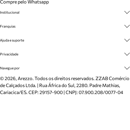
Compre pelo Whatsapp
Institucional
Sobre A Marca
Franquias
Cashback
Trabalhe Conosco
Multimarcas
Ajuda e suporte
Venda Corporativa
Plano de Negócio
Sustentabilidade
Seja Franqueado
Central de Atendimento
Privacidade
Mapa do Site
Cadastro
Benefícios
Entrega
Termos de Uso
Navegue por
Inverno
Meus Pedidos
Politica e Privacidade
Mundo Arezzo
Trocas e Devoluções
Sapatos
©
2026
, Arezzo. Todos os direitos reservados.
ZZAB Comércio
Cartão Presente
Bolsas
de Calçados Ltda. | Rua África do Sul, 2280. Padre Mathias,
Localizador de lojas
Scarpins
Cariacica/ES. CEP: 29157-900 | CNPJ: 07.900.208/0077-04
Sapatilhas
Mocassins
Tênis
Sandálias
Mules