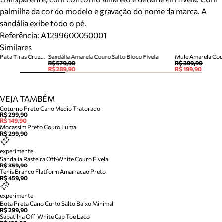
palmilha da cor do modelo e gravação do nome da marca. A
sandália exibe todo o pé.
Referência:
A1299600050001
Similares
Tamanco Amarela Couro Meia Pata Tiras Cruzadas
Sandália Amarela Couro Salto Bloco Fivela
Mule Amarela Cou
R$ 579,90
R$ 399,90
R$ 289,90
R$ 199,90
VEJA TAMBÉM
Coturno Preto Cano Medio Tratorado
R$ 299,90
R$ 149,90
Mocassim Preto Couro Luma
R$ 299,90
experimente
Sandalia Rasteira Off-White Couro Fivela
R$ 359,90
Tenis Branco Flatform Amarracao Preto
R$ 459,90
experimente
Bota Preta Cano Curto Salto Baixo Minimal
R$ 299,90
Sapatilha Off-White Cap Toe Laco