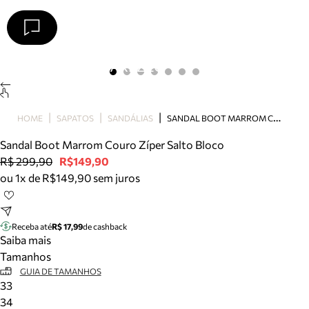
Arezzo
Favoritos
categorias sugeridas
Buscar produtos
Bota
S
ANDAL BOOT MARROM COURO ZÍPER SALTO BLOCO
HOME
SAPATOS
SANDÁLIAS
Papete
Scarpin
Sandal Boot Marrom Couro Zíper Salto Bloco
Mocassim
R$ 299,90
R$149,90
Bolsa
ou 1x de R$149,90 sem juros
Sapatilha
Tamanco
Tênis
Receba até
R$ 17,99
de cashback
Mule
Saiba mais
Rasteira
Tamanhos
Precisa de ajuda?
GUIA DE TAMANHOS
33
Tire dúvidas sobre pedidos, devoluções e mais.
34