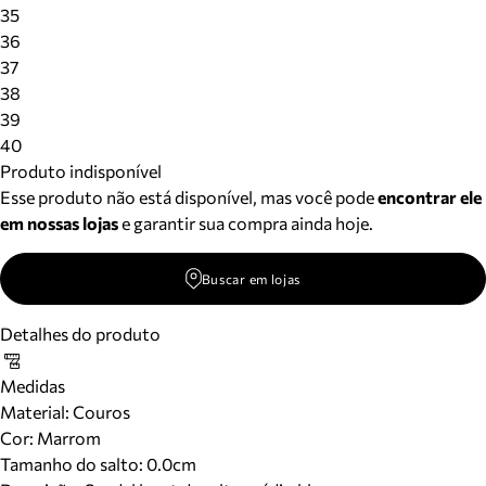
Meus pedidos
35
Acompanhe seus pedidos e solicite devoluções.
36
37
38
39
40
Produto indisponível
Esse produto não está disponível, mas você pode
encontrar ele
em nossas lojas
e garantir sua compra ainda hoje.
Buscar em lojas
Detalhes do produto
Medidas
Material
:
Couros
Cor
:
Marrom
Tamanho do salto:
0.0cm