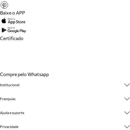
Baixe o APP
Certificado
Compre pelo Whatsapp
Institucional
Sobre A Marca
Franquias
Cashback
Trabalhe Conosco
Multimarcas
Ajuda e suporte
Venda Corporativa
Plano de Negócio
Sustentabilidade
Seja Franqueado
Central de Atendimento
Privacidade
Mapa do Site
Cadastro