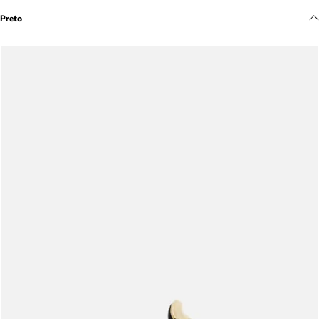
Meus pedidos
Preto
Acompanhe seus pedidos e solicite devoluções.