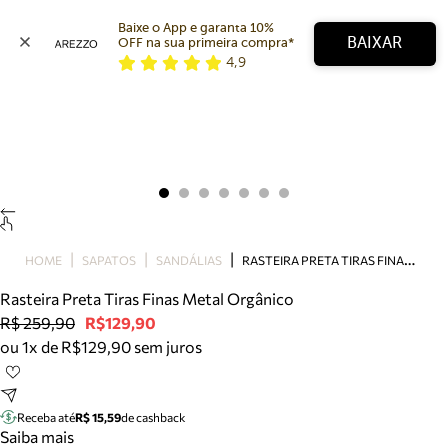
Baixe o App e garanta 10% 
BAIXAR
OFF na sua primeira compra* 
4,9
Arezzo
Favoritos
categorias sugeridas
Buscar produtos
Bota
Papete
Scarpin
Mocassim
Bolsa
R
ASTEIRA PRETA TIRAS FINAS METAL ORGÂNICO
HOME
SAPATOS
SANDÁLIAS
Sapatilha
Rasteira Preta Tiras Finas Metal Orgânico
Tamanco
R$ 259,90
R$129,90
Tênis
ou 1x de R$129,90 sem juros
Mule
Rasteira
Precisa de ajuda?
Tire dúvidas sobre pedidos, devoluções e mais.
Receba até
R$ 15,59
de cashback
Saiba mais