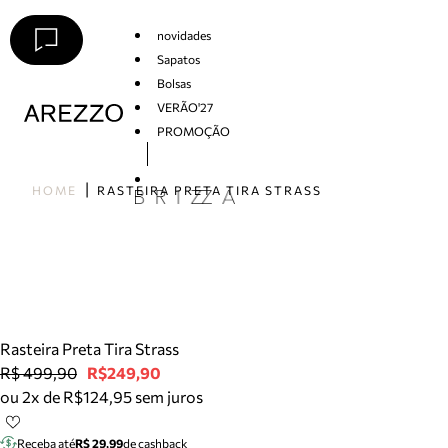
novidades
Sapatos
Bolsas
VERÃO'27
PROMOÇÃO
Arezzo
HOME
RASTEIRA PRETA TIRA STRASS
Rasteira Preta Tira Strass
R$ 499,90
R$249,90
ou 2x de R$124,95 sem juros
Receba até
R$ 29,99
de cashback