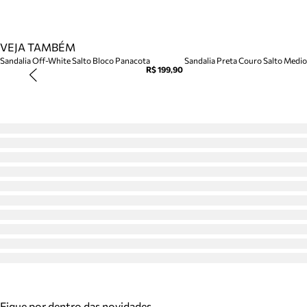
VEJA TAMBÉM
Sandalia Off-White Salto Bloco Panacota
Sandalia Preta Couro Salto Medio 
R$ 199,90
Fique por dentro das novidades