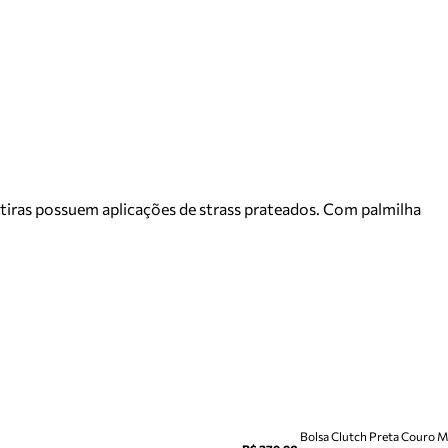
s tiras possuem aplicações de strass prateados. Com palmilha
Bolsa Clutch Preta Couro 