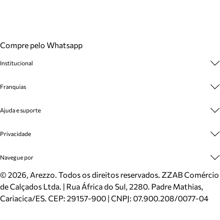
Compre pelo Whatsapp
Institucional
Sobre A Marca
Franquias
Cashback
Trabalhe Conosco
Multimarcas
Ajuda e suporte
Venda Corporativa
Plano de Negócio
Sustentabilidade
Seja Franqueado
Central de Atendimento
Privacidade
Mapa do Site
Cadastro
Benefícios
Entrega
Termos de Uso
Navegue por
Inverno
Meus Pedidos
Politica e Privacidade
Mundo Arezzo
Trocas e Devoluções
Sapatos
©
2026
, Arezzo. Todos os direitos reservados.
ZZAB Comércio
Cartão Presente
Bolsas
de Calçados Ltda. | Rua África do Sul, 2280. Padre Mathias,
Localizador de lojas
Scarpins
Cariacica/ES. CEP: 29157-900 | CNPJ: 07.900.208/0077-04
Sapatilhas