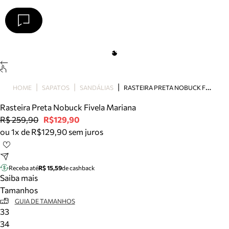
Arezzo
Favoritos
categorias sugeridas
Buscar produtos
Bota
R
ASTEIRA PRETA NOBUCK FIVELA MARIANA
HOME
SAPATOS
SANDÁLIAS
Papete
Scarpin
Rasteira Preta Nobuck Fivela Mariana
Mocassim
R$ 259,90
R$129,90
Bolsa
ou 1x de R$129,90 sem juros
Sapatilha
Tamanco
Tênis
Receba até
R$ 15,59
de cashback
Mule
Saiba mais
Rasteira
Tamanhos
Precisa de ajuda?
GUIA DE TAMANHOS
33
Tire dúvidas sobre pedidos, devoluções e mais.
34