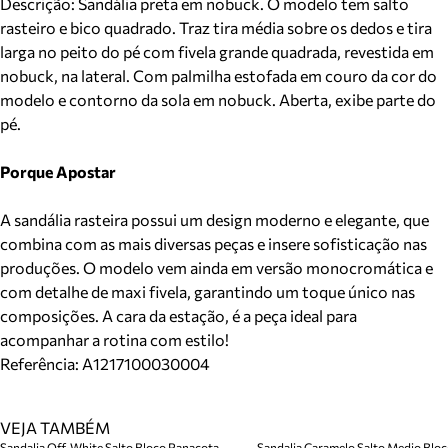
Descrição:
Sandália preta em nobuck. O modelo tem salto
rasteiro e bico quadrado. Traz tira média sobre os dedos e tira
larga no peito do pé com fivela grande quadrada, revestida em
nobuck, na lateral. Com palmilha estofada em couro da cor do
modelo e contorno da sola em nobuck. Aberta, exibe parte do
pé.
Porque Apostar
A sandália rasteira possui um design moderno e elegante, que
combina com as mais diversas peças e insere sofisticação nas
produções. O modelo vem ainda em versão monocromática e
com detalhe de maxi fivela, garantindo um toque único nas
composições. A cara da estação, é a peça ideal para
acompanhar a rotina com estilo!
Referência:
A1217100030004
VEJA TAMBÉM
Sandalia Off-White Salto Bloco Panacota