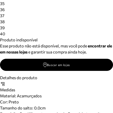
Meus pedidos
35
Acompanhe seus pedidos e solicite devoluções.
36
37
38
39
40
Produto indisponível
Esse produto não está disponível, mas você pode
encontrar ele
em nossas lojas
e garantir sua compra ainda hoje.
Buscar em lojas
Detalhes do produto
Medidas
Material
:
Acamurçados
Cor
:
Preto
Tamanho do salto:
0.0cm