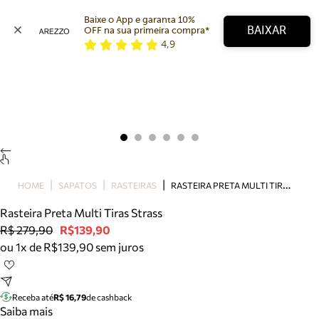
Baixe o App e garanta 10% 
BAIXAR
OFF na sua primeira compra* 
4,9
Arezzo
Favoritos
categorias sugeridas
Buscar produtos
Bota
Papete
Scarpin
Mocassim
Bolsa
R
ASTEIRA PRETA MULTI TIRAS STRASS
HOME
SAPATOS
RASTEIRAS
Sapatilha
Rasteira Preta Multi Tiras Strass
Tamanco
R$ 279,90
R$139,90
Tênis
ou 1x de R$139,90 sem juros
Mule
Rasteira
Precisa de ajuda?
Tire dúvidas sobre pedidos, devoluções e mais.
Receba até
R$ 16,79
de cashback
Saiba mais