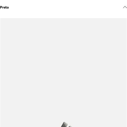
Meus pedidos
Preto
Acompanhe seus pedidos e solicite devoluções.