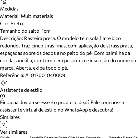
Medidas
Material
:
Multimateriais
Cor
:
Preto
Tamanho do salto:
1cm
Descrição:
Rasteira preta. O modelo tem sola flat e bico
redondo. Traz cinco tiras finas, com aplicação de strass prata,
espaçadas sobre os dedos e no peito do pé. Com palmilha da
cor da sandália, contorno em pesponto e inscrição do nome da
marca. Aberta, exibe todo o pé.
Referência:
A1017601040009
Assistente de estilo
Ficou na dúvida se esse é o produto ideal? Fale com nossa
assistente virtual de estilo no WhatsApp e descubra!
Similares
Ver similares
Fivela
Sandália Rasteira Preta Slim Metal Dourado