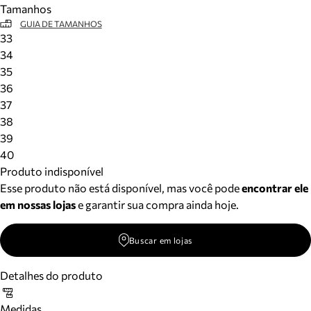
Tamanhos
Meus pedidos
GUIA DE TAMANHOS
Acompanhe seus pedidos e solicite devoluções.
33
34
35
36
37
38
39
40
Produto indisponível
Esse produto não está disponível, mas você pode
encontrar ele
em nossas lojas
e garantir sua compra ainda hoje.
Buscar em lojas
Detalhes do produto
Medidas