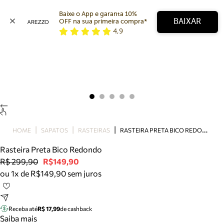
Baixe o App e garanta 10% 
BAIXAR
OFF na sua primeira compra* 
4,9
Arezzo
Favoritos
categorias sugeridas
Buscar produtos
Bota
Papete
Scarpin
Mocassim
Bolsa
R
ASTEIRA PRETA BICO REDONDO
HOME
SAPATOS
RASTEIRAS
Sapatilha
Rasteira Preta Bico Redondo
Tamanco
R$ 299,90
R$149,90
Tênis
ou 1x de R$149,90 sem juros
Mule
Rasteira
Precisa de ajuda?
Tire dúvidas sobre pedidos, devoluções e mais.
Receba até
R$ 17,99
de cashback
Saiba mais