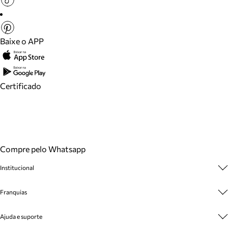
Baixe o APP
Certificado
Compre pelo Whatsapp
Institucional
Sobre A Marca
Franquias
Cashback
Trabalhe Conosco
Multimarcas
Ajuda e suporte
Venda Corporativa
Plano de Negócio