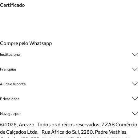
Certificado
Compre pelo Whatsapp
Institucional
Sobre A Marca
Franquias
Cashback
Trabalhe Conosco
Multimarcas
Ajuda e suporte
Venda Corporativa
Plano de Negócio
Sustentabilidade
Seja Franqueado
Central de Atendimento
Privacidade
Mapa do Site
Cadastro
Benefícios
Entrega
Termos de Uso
Navegue por
Inverno
Meus Pedidos
Politica e Privacidade
Mundo Arezzo
Trocas e Devoluções
Sapatos
©
2026
, Arezzo. Todos os direitos reservados.
ZZAB Comércio
Cartão Presente
Bolsas
de Calçados Ltda. | Rua África do Sul, 2280. Padre Mathias,