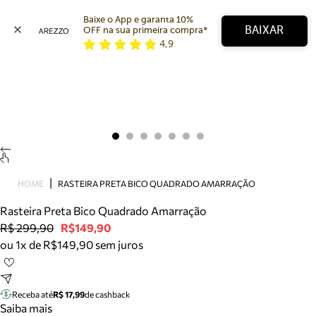
Baixe o App e garanta 10% 
BAIXAR
OFF na sua primeira compra* 
4,9
Arezzo
Favoritos
categorias sugeridas
Buscar produtos
Bota
Papete
Scarpin
Mocassim
Bolsa
HOME
RASTEIRA PRETA BICO QUADRADO AMARRAÇÃO
Sapatilha
Rasteira Preta Bico Quadrado Amarração
Tamanco
R$ 299,90
R$149,90
Tênis
ou 1x de R$149,90 sem juros
Mule
Rasteira
Precisa de ajuda?
Tire dúvidas sobre pedidos, devoluções e mais.
Receba até
R$ 17,99
de cashback
Saiba mais