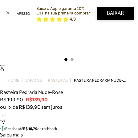
Baixe o App e garanta 10% 
BAIXAR
OFF na sua primeira compra* 
4,9
Arezzo
Favoritos
categorias sugeridas
Buscar produtos
Bota
Papete
Scarpin
Mocassim
Bolsa
R
ASTEIRA PEDRARIA NUDE-ROSE
HOME
SAPATOS
RASTEIRAS
Sapatilha
Rasteira Pedraria Nude-Rose
Tamanco
R$ 199,90
R$139,90
Tênis
ou 1x de R$139,90 sem juros
Mule
Rasteira
Precisa de ajuda?
Tire dúvidas sobre pedidos, devoluções e mais.
Receba até
R$ 16,79
de cashback
Saiba mais