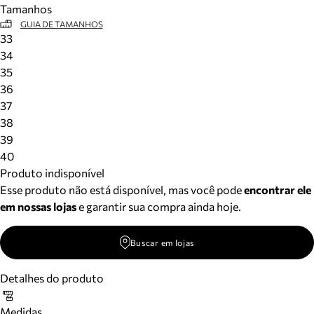
Tamanhos
Meus pedidos
GUIA DE TAMANHOS
Acompanhe seus pedidos e solicite devoluções.
33
34
35
36
37
38
39
40
Produto indisponível
Esse produto não está disponível, mas você pode
encontrar ele
em nossas lojas
e garantir sua compra ainda hoje.
Buscar em lojas
Detalhes do produto
Medidas