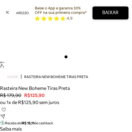
Baixe o App e garanta 10% 
BAIXAR
OFF na sua primeira compra* 
4,9
Arezzo
Favoritos
categorias sugeridas
Buscar produtos
Bota
Papete
Scarpin
Mocassim
Bolsa
HOME
RASTEIRA NEW BOHEME TIRAS PRETA
Sapatilha
Rasteira New Boheme Tiras Preta
Tamanco
R$ 179,90
R$125,90
Tênis
ou 1x de R$125,90 sem juros
Mule
Rasteira
Precisa de ajuda?
Tire dúvidas sobre pedidos, devoluções e mais.
Receba até
R$ 15,11
de cashback
Saiba mais