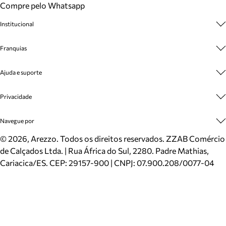
Compre pelo Whatsapp
Institucional
Sobre A Marca
Franquias
Cashback
Trabalhe Conosco
Multimarcas
Ajuda e suporte
Venda Corporativa
Plano de Negócio
Sustentabilidade
Seja Franqueado
Central de Atendimento
Privacidade
Mapa do Site
Cadastro
Benefícios
Entrega
Termos de Uso
Navegue por
Inverno
Meus Pedidos
Politica e Privacidade
Mundo Arezzo
Trocas e Devoluções
Sapatos
©
2026
, Arezzo. Todos os direitos reservados.
ZZAB Comércio
Cartão Presente
Bolsas
de Calçados Ltda. | Rua África do Sul, 2280. Padre Mathias,
Localizador de lojas
Scarpins
Cariacica/ES. CEP: 29157-900 | CNPJ: 07.900.208/0077-04
Sapatilhas
Mocassins
Tênis
Sandálias
Mules