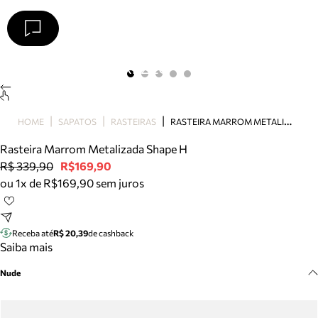
Arezzo
Favoritos
categorias sugeridas
Buscar produtos
Bota
R
ASTEIRA MARROM METALIZADA SHAPE H
HOME
SAPATOS
RASTEIRAS
Papete
Scarpin
Rasteira Marrom Metalizada Shape H
Mocassim
R$ 339,90
R$169,90
Bolsa
ou 1x de R$169,90 sem juros
Sapatilha
Tamanco
Tênis
Receba até
R$ 20,39
de cashback
Mule
Saiba mais
Rasteira
Nude
Precisa de ajuda?
Tire dúvidas sobre pedidos, devoluções e mais.