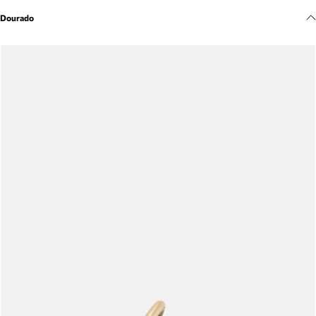
Meus pedidos
Dourado
Acompanhe seus pedidos e solicite devoluções.