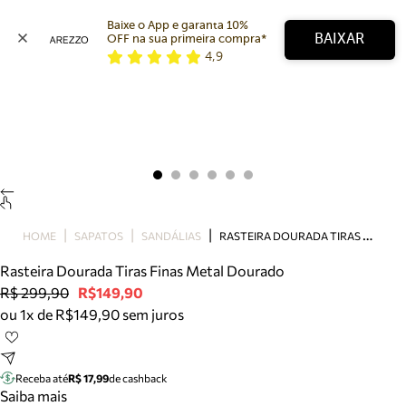
Baixe o App e garanta 10% 
BAIXAR
OFF na sua primeira compra* 
4,9
Arezzo
Favoritos
categorias sugeridas
Buscar produtos
Bota
Papete
Scarpin
Mocassim
Bolsa
R
ASTEIRA DOURADA TIRAS FINAS METAL DOURADO
HOME
SAPATOS
SANDÁLIAS
Sapatilha
Rasteira Dourada Tiras Finas Metal Dourado
Tamanco
R$ 299,90
R$149,90
Tênis
ou 1x de R$149,90 sem juros
Mule
Rasteira
Precisa de ajuda?
Tire dúvidas sobre pedidos, devoluções e mais.
Receba até
R$ 17,99
de cashback
Saiba mais