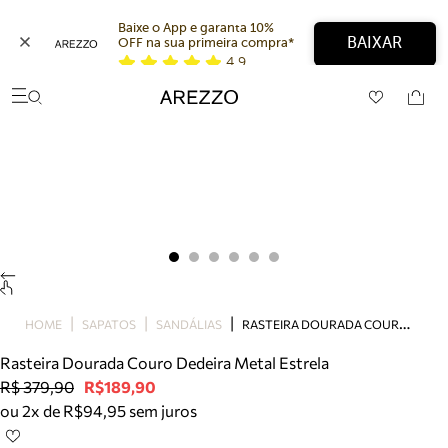
Baixe o App e garanta 10% 
BAIXAR
OFF na sua primeira compra* 
4,9
Arezzo
Favoritos
categorias sugeridas
Buscar produtos
Bota
Papete
Scarpin
Mocassim
Bolsa
Sapatilha
Tamanco
R
ASTEIRA DOURADA COURO DEDEIRA METAL ESTRELA
Tênis
HOME
SAPATOS
SANDÁLIAS
Mule
Rasteira Dourada Couro Dedeira Metal Estrela
Rasteira
R$ 379,90
R$189,90
Precisa de ajuda?
ou 2x de R$94,95 sem juros
Tire dúvidas sobre pedidos, devoluções e mais.