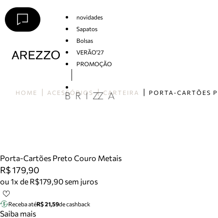
novidades
Sapatos
Bolsas
VERÃO'27
PROMOÇÃO
Arezzo
HOME
ACESSÓRIOS
CARTEIRA
Porta-Cartões Preto Couro Metais
R$ 179,90
ou 1x de R$179,90 sem juros
Receba até
R$ 21,59
de cashback
Saiba mais