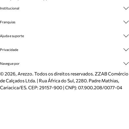
Institucional
Sobre A Marca
Franquias
Cashback
Trabalhe Conosco
Multimarcas
Ajuda e suporte
Venda Corporativa
Plano de Negócio
Sustentabilidade
Seja Franqueado
Central de Atendimento
Privacidade
Mapa do Site
Cadastro
Benefícios
Entrega
Termos de Uso
Navegue por
Inverno
Meus Pedidos
Politica e Privacidade
Mundo Arezzo
Trocas e Devoluções
Sapatos
©
2026
, Arezzo. Todos os direitos reservados.
ZZAB Comércio
Cartão Presente
Bolsas
de Calçados Ltda. | Rua África do Sul, 2280. Padre Mathias,
Localizador de lojas
Scarpins
Cariacica/ES. CEP: 29157-900 | CNPJ: 07.900.208/0077-04
Sapatilhas
Mocassins
Tênis
Sandálias
Mules
Rasteiras