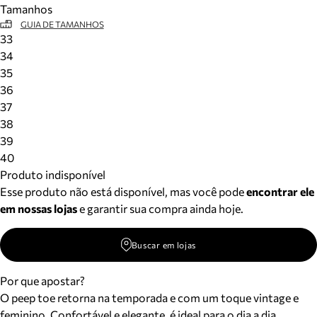
Tamanhos
Meus pedidos
GUIA DE TAMANHOS
Acompanhe seus pedidos e solicite devoluções.
33
34
35
36
37
38
39
40
Produto indisponível
Esse produto não está disponível, mas você pode
encontrar ele
em nossas lojas
e garantir sua compra ainda hoje.
Buscar em lojas
Por que apostar?
O peep toe retorna na temporada e com um toque vintage e
feminino. Confortável e elegante, é ideal para o dia a dia.