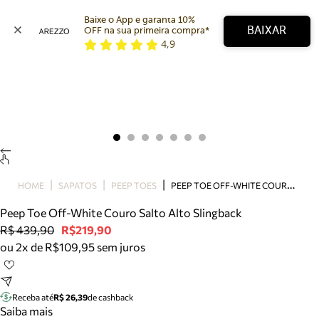
Baixe o App e garanta 10% 
BAIXAR
OFF na sua primeira compra* 
4,9
Arezzo
Favoritos
categorias sugeridas
Buscar produtos
Bota
Papete
Scarpin
Mocassim
Bolsa
P
EEP TOE OFF-WHITE COURO SALTO ALTO SLINGBACK
HOME
SAPATOS
PEEP TOES
Sapatilha
Peep Toe Off-White Couro Salto Alto Slingback
Tamanco
R$ 439,90
R$219,90
Tênis
ou 2x de R$109,95 sem juros
Mule
Rasteira
Precisa de ajuda?
Tire dúvidas sobre pedidos, devoluções e mais.
Receba até
R$ 26,39
de cashback
Saiba mais