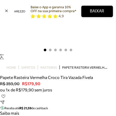
Baixe o App e garanta 10% 
BAIXAR
OFF na sua primeira compra* 
4,9
Arezzo
Favoritos
categorias sugeridas
Buscar produtos
Bota
Papete
Scarpin
Mocassim
Bolsa
P
APETE RASTEIRA VERMELHA CROCO TIRA VAZADA FIVELA
HOME
SAPATOS
RASTEIRAS
Sapatilha
Papete Rasteira Vermelha Croco Tira Vazada Fivela
Tamanco
R$ 359,90
R$179,90
Tênis
ou 1x de R$179,90 sem juros
Mule
Rasteira
Precisa de ajuda?
Tire dúvidas sobre pedidos, devoluções e mais.
Receba até
R$ 21,59
de cashback
Saiba mais