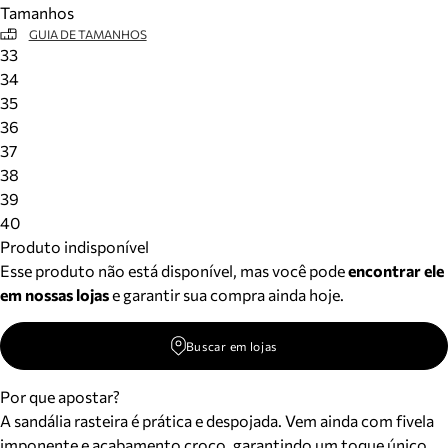
Tamanhos
Meus pedidos
GUIA DE TAMANHOS
Acompanhe seus pedidos e solicite devoluções.
33
34
35
36
37
38
39
40
Produto indisponível
Esse produto não está disponível, mas você pode
encontrar ele
em nossas lojas
e garantir sua compra ainda hoje.
Buscar em lojas
Por que apostar?
A sandália rasteira é prática e despojada. Vem ainda com fivela
imponente e acabamento croco, garantindo um toque único