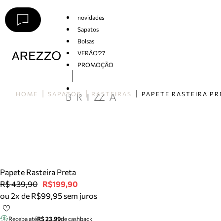
novidades
Sapatos
Bolsas
VERÃO'27
PROMOÇÃO
Arezzo
HOME
SAPATOS
RASTEIRAS
PAPETE RASTEIRA PR
Papete Rasteira Preta
R$ 439,90
R$199,90
ou 2x de R$99,95 sem juros
Receba até
R$ 23,99
de cashback