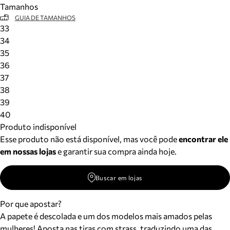
Tamanhos
Meus pedidos
GUIA DE TAMANHOS
Acompanhe seus pedidos e solicite devoluções.
33
34
35
36
37
38
39
40
Produto indisponível
Esse produto não está disponível, mas você pode
encontrar ele
em nossas lojas
e garantir sua compra ainda hoje.
Buscar em lojas
Por que apostar?
A papete é descolada e um dos modelos mais amados pelas
mulheres! Aposta nas tiras com strass, traduzindo uma das