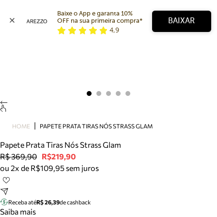
Baixe o App e garanta 10% 
BAIXAR
OFF na sua primeira compra* 
4,9
Arezzo
Favoritos
categorias sugeridas
Buscar produtos
Bota
Papete
Scarpin
Mocassim
Bolsa
HOME
PAPETE PRATA TIRAS NÓS STRASS GLAM
Sapatilha
Papete Prata Tiras Nós Strass Glam
Tamanco
R$ 369,90
R$219,90
Tênis
ou 2x de R$109,95 sem juros
Mule
Rasteira
Precisa de ajuda?
Tire dúvidas sobre pedidos, devoluções e mais.
Receba até
R$ 26,39
de cashback
Saiba mais