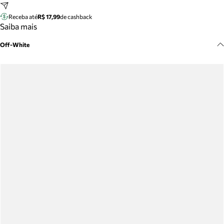
Meus pedidos
Receba até
R$ 17,99
de cashback
Acompanhe seus pedidos e solicite devoluções.
Saiba mais
Off-White