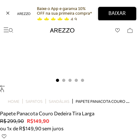
Baixe o App e garanta 10% 
BAIXAR
OFF na sua primeira compra* 
4,9
Arezzo
Favoritos
categorias sugeridas
Buscar produtos
Bota
Papete
Scarpin
Mocassim
Bolsa
Sapatilha
Tamanco
P
APETE PANACOTA COURO DEDEIRA TIRA LARGA
Tênis
HOME
SAPATOS
SANDÁLIAS
Mule
Papete Panacota Couro Dedeira Tira Larga
Rasteira
R$ 299,90
R$149,90
Precisa de ajuda?
ou 1x de R$149,90 sem juros
Tire dúvidas sobre pedidos, devoluções e mais.