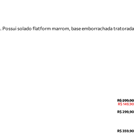
a. Possui solado flatform marrom, base emborrachada tratorada
R$ 299,90
R$ 149,90
R$ 299,90
R$ 359,90