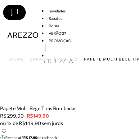
novidades
Sapatos
Bolsas
VERÃO'27
PROMOÇÃO
Arezzo
HOME
SAPATOS
PAPETES
Papete Multi Bege Tiras Bombadas
R$ 299,90
R$149,90
ou 1x de R$149,90 sem juros
Receba até
R$ 17,99
de cashback