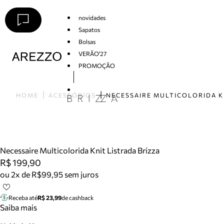
novidades
Sapatos
Bolsas
VERÃO'27
PROMOÇÃO
Arezzo
HOME
ACESSÓRIOS
Necessaire Multicolorida Knit Listrada Brizza
R$ 199,90
ou 2x de R$99,95 sem juros
Receba até
R$ 23,99
de cashback
Saiba mais