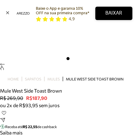
Baixe o App e garanta 10% 
BAIXAR
OFF na sua primeira compra* 
4,9
Arezzo
Favoritos
categorias sugeridas
Buscar produtos
Bota
Papete
Scarpin
Mocassim
Bolsa
HOME
SAPATOS
MULES
MULE WEST SIDE TOAST BROWN
Sapatilha
Mule West Side Toast Brown
Tamanco
R$ 269,90
R$187,90
Tênis
ou 2x de R$93,95 sem juros
Mule
Rasteira
Precisa de ajuda?
Tire dúvidas sobre pedidos, devoluções e mais.
Receba até
R$ 22,55
de cashback
Saiba mais