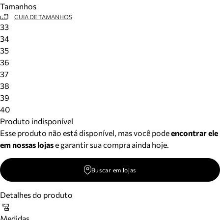
Tamanhos
Meus pedidos
GUIA DE TAMANHOS
Acompanhe seus pedidos e solicite devoluções.
33
34
35
36
37
38
39
40
Produto indisponível
Esse produto não está disponível, mas você pode
encontrar ele
em nossas lojas
e garantir sua compra ainda hoje.
Buscar em lojas
Detalhes do produto
Medidas