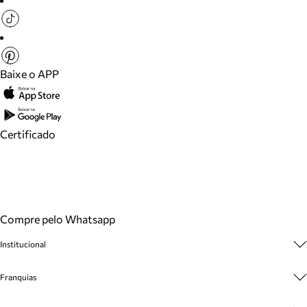
Baixe o APP
Certificado
Compre pelo Whatsapp
Institucional
Sobre A Marca
Franquias
Cashback
Trabalhe Conosco
Multimarcas