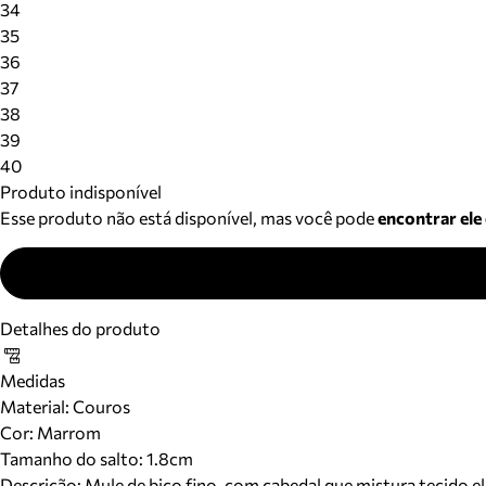
34
35
36
37
38
39
40
Produto indisponível
Esse produto não está disponível, mas você pode
encontrar ele
Detalhes do produto
Medidas
Material
:
Couros
Cor
:
Marrom
Tamanho do salto:
1.8cm
Descrição:
Mule de bico fino, com cabedal que mistura tecido e