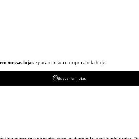
 em nossas lojas
e garantir sua compra ainda hoje.
Buscar em lojas
lástico marrom e ponteira com acabamento acetinado preto. De s