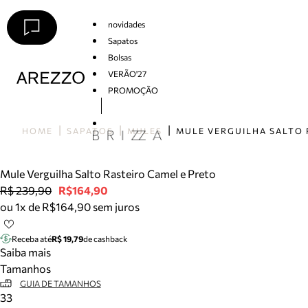
novidades
Sapatos
Bolsas
VERÃO'27
PROMOÇÃO
Arezzo
HOME
SAPATOS
MULES
Mule Verguilha Salto Rasteiro Camel e Preto
R$ 239,90
R$164,90
ou 1x de R$164,90 sem juros
Receba até
R$ 19,79
de cashback
Saiba mais
Tamanhos
GUIA DE TAMANHOS
33