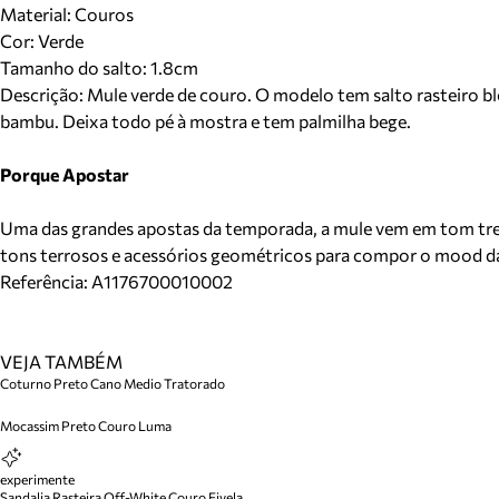
Material
:
Couros
Cor
:
Verde
Tamanho do salto:
1.8cm
Descrição:
Mule verde de couro. O modelo tem salto rasteiro bl
bambu. Deixa todo pé à mostra e tem palmilha bege.
Porque Apostar
Uma das grandes apostas da temporada, a mule vem em tom trendy
tons terrosos e acessórios geométricos para compor o mood d
Referência:
A1176700010002
VEJA TAMBÉM
Coturno Preto Cano Medio Tratorado
Mocassim Preto Couro Luma
experimente
Sandalia Rasteira Off-White Couro Fivela