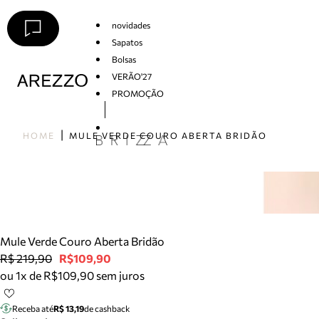
novidades
Sapatos
Bolsas
VERÃO'27
PROMOÇÃO
Arezzo
HOME
MULE VERDE COURO ABERTA BRIDÃO
Mule Verde Couro Aberta Bridão
R$ 219,90
R$109,90
ou 1x de R$109,90 sem juros
Receba até
R$ 13,19
de cashback