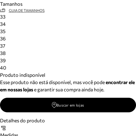
Tamanhos
Meus pedidos
GUIA DE TAMANHOS
Acompanhe seus pedidos e solicite devoluções.
33
34
35
36
37
38
39
40
Produto indisponível
Esse produto não está disponível, mas você pode
encontrar ele
em nossas lojas
e garantir sua compra ainda hoje.
Buscar em lojas
Detalhes do produto
Medidas