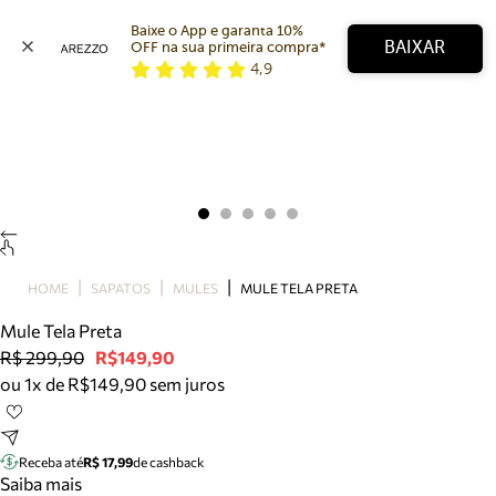
Baixe o App e garanta 10% 
BAIXAR
OFF na sua primeira compra* 
4,9
Arezzo
Favoritos
categorias sugeridas
Buscar produtos
Bota
Papete
Scarpin
Mocassim
Bolsa
HOME
SAPATOS
MULES
MULE TELA PRETA
Sapatilha
Mule Tela Preta
Tamanco
R$ 299,90
R$149,90
Tênis
ou 1x de R$149,90 sem juros
Mule
Rasteira
Precisa de ajuda?
Tire dúvidas sobre pedidos, devoluções e mais.
Receba até
R$ 17,99
de cashback
Saiba mais