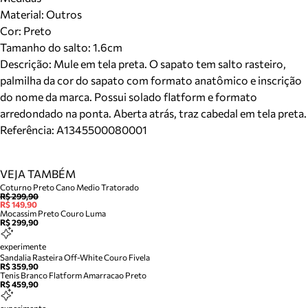
Material
:
Outros
Cor
:
Preto
Tamanho do salto:
1.6cm
Descrição:
Mule em tela preta. O sapato tem salto rasteiro,
palmilha da cor do sapato com formato anatômico e inscrição
do nome da marca. Possui solado flatform e formato
arredondado na ponta. Aberta atrás, traz cabedal em tela preta.
Referência:
A1345500080001
VEJA TAMBÉM
Coturno Preto Cano Medio Tratorado
R$ 299,90
R$ 149,90
Mocassim Preto Couro Luma
R$ 299,90
experimente
Sandalia Rasteira Off-White Couro Fivela
R$ 359,90
Tenis Branco Flatform Amarracao Preto
R$ 459,90