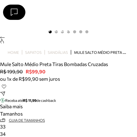
Arezzo
Favoritos
categorias sugeridas
Buscar produtos
Bota
M
ULE SALTO MÉDIO PRETA TIRAS BOMBADAS CRUZADAS
HOME
SAPATOS
SANDÁLIAS
Papete
Scarpin
Mule Salto Médio Preta Tiras Bombadas Cruzadas
Mocassim
R$ 199,90
R$99,90
Bolsa
ou 1x de R$99,90 sem juros
Sapatilha
Tamanco
Tênis
Receba até
R$ 11,99
de cashback
Mule
Saiba mais
Rasteira
Tamanhos
Precisa de ajuda?
GUIA DE TAMANHOS
33
Tire dúvidas sobre pedidos, devoluções e mais.
34