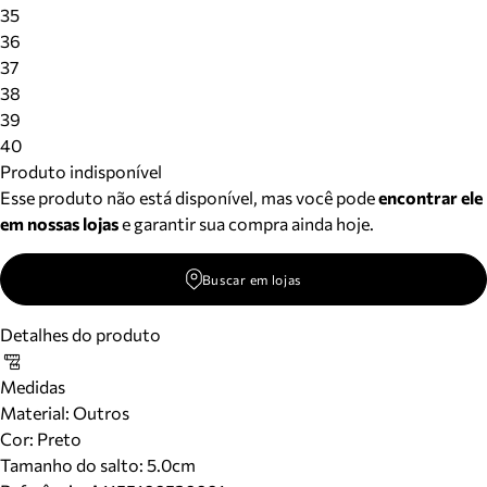
Meus pedidos
35
Acompanhe seus pedidos e solicite devoluções.
36
37
38
39
40
Produto indisponível
Esse produto não está disponível, mas você pode
encontrar ele
em nossas lojas
e garantir sua compra ainda hoje.
Buscar em lojas
Detalhes do produto
Medidas
Material
:
Outros
Cor
:
Preto
Tamanho do salto:
5.0cm